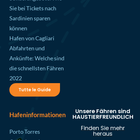
Sie bei Tickets nach
Sardinien sparen
können
Hafen von Cagliari
Abfahrten und
Ankünfte: Welche sind
die schnellsten Fähren
2022
Tutte le Guide
Unsere Fähren sind
Hafeninformationen
HAUSTIERFREUNDLICH
Finden Sie mehr
Porto Torres
heraus