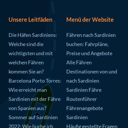
Unsere Leitfäden
Menü der Website
Die Häfen Sardiniens:
Fähren nach Sardinien
Welche sind die
buchen: Fahrpläne,
wichtigsten und mit
Preise und Angebote
welchen Fähren
Alle Fähren
kommen Sie an?
Destinationen von und
Barcelona Porto Torres:
nach Sardinien
Wie erreicht man
Sardinien Fähre
Sardinien mit der Fähre
Routenführer
von Spanien aus?
Fährenangebote
Sommer auf Sardinien
Sardinien
2022: Wie buche ich
Häufig gestellte Fragen