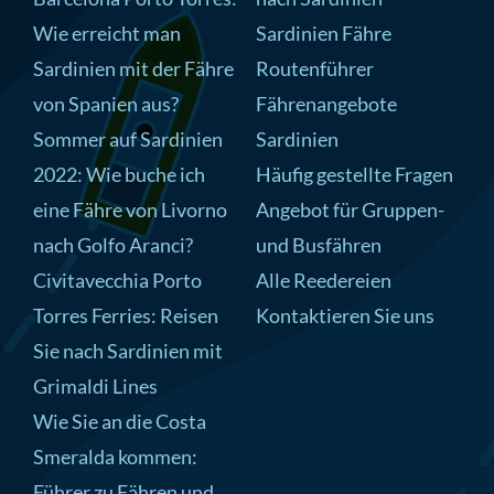
Wie erreicht man
Sardinien Fähre
Sardinien mit der Fähre
Routenführer
von Spanien aus?
Fährenangebote
Sommer auf Sardinien
Sardinien
2022: Wie buche ich
Häufig gestellte Fragen
eine Fähre von Livorno
Angebot für Gruppen-
nach Golfo Aranci?
und Busfähren
Civitavecchia Porto
Alle Reedereien
Torres Ferries: Reisen
Kontaktieren Sie uns
Sie nach Sardinien mit
Grimaldi Lines
Wie Sie an die Costa
Smeralda kommen:
Führer zu Fähren und