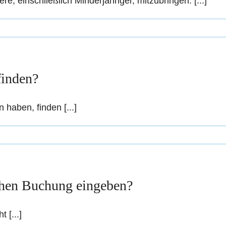
, einschließlich Minderjähriger, mitzubringen. [...]
finden?
 haben, finden [...]
ichen Buchung eingeben?
 [...]