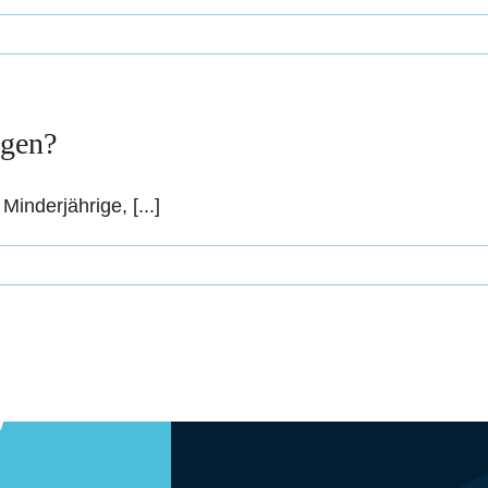
ngen?
inderjährige, [...]