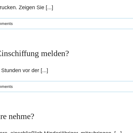
rucken. Zeigen Sie [...]
mments
Einschiffung melden?
tunden vor der [...]
mments
ähre nehme?